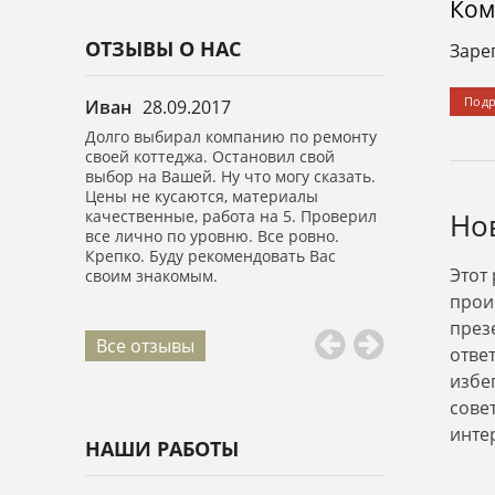
Ком
ОТЗЫВЫ О НАС
Заре
Под
Иван
28.09.2017
Анастасия
0
в.м.
Долго выбирал компанию по ремонту
Выражаю огро
ично.
своей коттеджа. Остановил свой
вашей компан
е спасибо,
выбор на Вашей. Ну что могу сказать.
Сделали капи
обращение.
Цены не кусаются, материалы
площадью 150 
качественные, работа на 5. Проверил
высоте! Все б
Но
все лично по уровню. Все ровно.
Ребята воспит
Крепко. Буду рекомендовать Вас
все убрали.
Этот
своим знакомым.
прои
през
Все отзывы
отве
избе
сове
инте
НАШИ РАБОТЫ