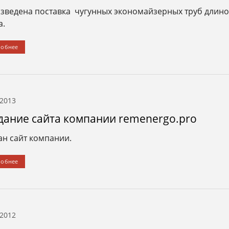
зведена поставка чугунных экономайзерных труб длино
а.
робнее
.2013
дание сайта компании remenergo.pro
ан сайт компании.
робнее
.2012