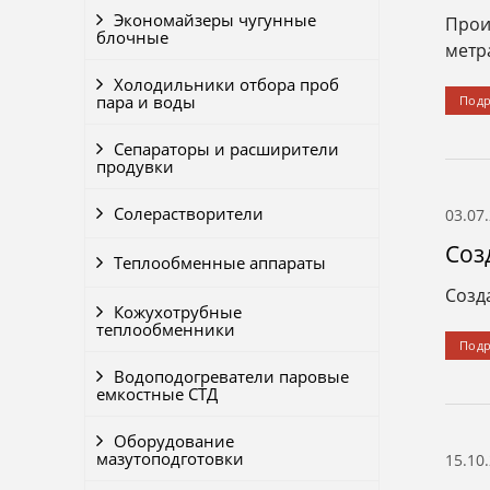
Экономайзеры чугунные
Прои
блочные
метр
Холодильники отбора проб
пара и воды
Под
Сепараторы и расширители
продувки
Солерастворители
03.07
Соз
Теплообменные аппараты
Созд
Кожухотрубные
теплообменники
Под
Водоподогреватели паровые
емкостные СТД
Оборудование
мазутоподготовки
15.10