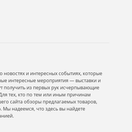
Антон Петрович
13.05.2017
Максим
13.05.2016
аказывал сборку и монтаж
Капитальный ремонт, 125 
отельной. Все сделано качественно и
Спасибо за ремонт. Все от
ыстро. Отдельное спасибо прорабу
Менеджеру Ирине отдельн
еоргию.
за понимание и вежливое
о новостях и интересных событиях, которые
ные интересные мероприятия — выставки и
ут получить из первых рук исчерпывающие
Для тех, кто по тем или иным причинам
шего сайта обзоры предлагаемых товаров,
 Мы надеемся, что здесь вы найдете
анией.