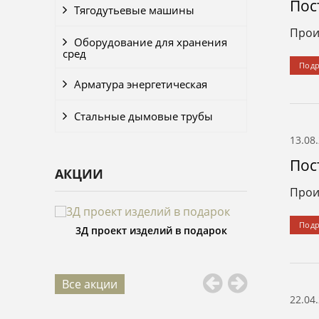
Пос
Тягодутьевые машины
Прои
Оборудование для хранения
сред
Под
Арматура энергетическая
Стальные дымовые трубы
13.08
Пос
АКЦИИ
Прои
Под
3Д проект изделий в подарок
кой
Изготовление изде
25%
Все акции
22.04