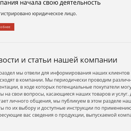
пания начала свою деятельность
гистрировано юридическое лицо.
робнее
1.09.2017
Петр
13.07.2017
мную благодарность
Построили мне дом из газобетона 250
З
ии за отличную работу.
м2. Попал под акцию. На сткройку
к
тальный ремонт в доме
коробки ушло 60 дней. Коммуникации,
б
кв.м. Качество на
утепление и отделка фасада еще 30
Г
ыло выполнено в срок.
дней. Чистовая отделка 30 дней.
вости и статьи нашей компании
анные. После ремонта
Итого готовый дом под ключ был
построен и сдан мне всего за 120
 раздел мы отвели для информирования наших клиентов 
дней. Очень быстро. При этом
качество на высоте. Спасибо!
сходят в компании. Мы периодически проводим различ
ентации, в ходе которых потенциальные покупатели мог
ты на свои вопросы, касающиеся наших товаров и услуг. 
гает личного общения, мы публикуем в этом разделе на
ты по их выбору и доступные инструкции по применению.
ресующие вас сведения о продукции, выпускаемой комп