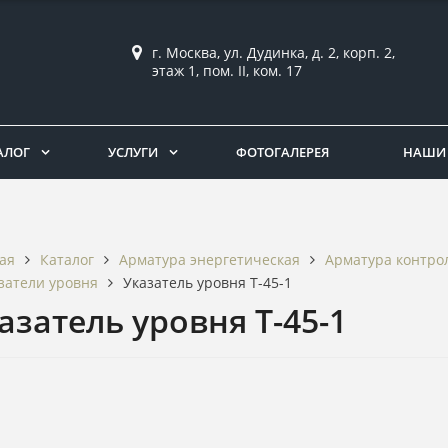
г. Москва, ул. Дудинка, д. 2, корп. 2,
этаж 1, пом. II, ком. 17
АЛОГ
УСЛУГИ
ФОТОГАЛЕРЕЯ
НАШИ 
Каталог
Арматура энергетическая
Арматура контро
ая
затели уровня
Указатель уровня Т-45-1
азатель уровня Т-45-1
3Д проект изделий в подаро
 пиломатериалов со скидкой
30%