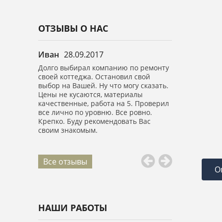
ОТЗЫВЫ О НАС
Иван
28.09.2017
Анастасия
0
в.м.
Долго выбирал компанию по ремонту
Выражаю огро
ично.
своей коттеджа. Остановил свой
вашей компан
е спасибо,
выбор на Вашей. Ну что могу сказать.
Сделали капи
обращение.
Цены не кусаются, материалы
площадью 150 
качественные, работа на 5. Проверил
высоте! Все б
все лично по уровню. Все ровно.
Ребята воспит
Крепко. Буду рекомендовать Вас
все убрали.
своим знакомым.
Все отзывы
О
НАШИ РАБОТЫ