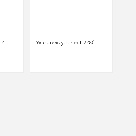
-2
Указатель уровня Т-228б