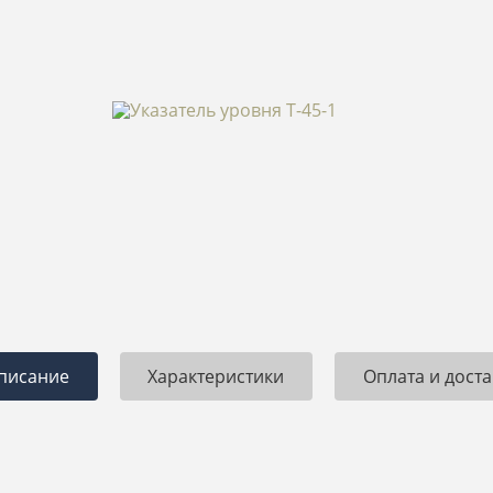
1.09.2017
Петр
13.07.2017
мную благодарность
Построили мне дом из газобетона 250
З
ии за отличную работу.
м2. Попал под акцию. На сткройку
к
тальный ремонт в доме
коробки ушло 60 дней. Коммуникации,
б
кв.м. Качество на
утепление и отделка фасада еще 30
Г
ыло выполнено в срок.
дней. Чистовая отделка 30 дней.
анные. После ремонта
Итого готовый дом под ключ был
построен и сдан мне всего за 120
дней. Очень быстро. При этом
качество на высоте. Спасибо!
писание
Характеристики
Оплата и доста