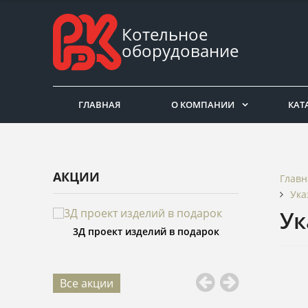
Котельное
оборудование
ГЛАВНАЯ
О КОМПАНИИ
КАТ
АКЦИИ
Главн
Ука
Ук
ий в подарок
Изготовление изделий со скидкой
Распил
25%
Все акции