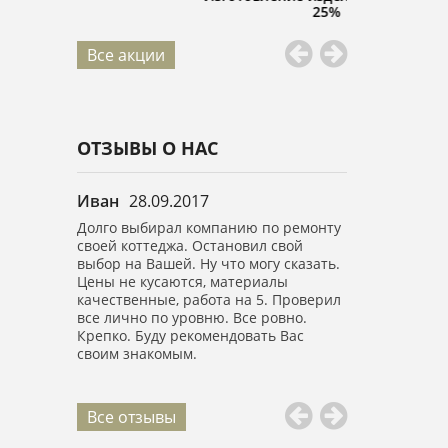
25%
Все акции
ОТЗЫВЫ О НАС
Иван
28.09.2017
Анастасия
0
в.м.
Долго выбирал компанию по ремонту
Выражаю огро
ично.
своей коттеджа. Остановил свой
вашей компан
е спасибо,
выбор на Вашей. Ну что могу сказать.
Сделали капи
обращение.
Цены не кусаются, материалы
площадью 150 
качественные, работа на 5. Проверил
высоте! Все б
все лично по уровню. Все ровно.
Ребята воспит
Крепко. Буду рекомендовать Вас
все убрали.
своим знакомым.
Все отзывы