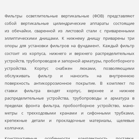
Фильтры осветлительные вертикальные (ФОВ)
представляют
собой верти­
кальные цилиндриче­
ские аппараты состоящие
из
обечайки, сваренной из листовой стали с приваренными
эллиптическими днищами
.
К нижнему днищу приварены три
опоры для установки фильтров на фундамент
.
Каждый фильтр
состоит
из корпуса, нижнего и верхнего рас­пределительных
устройств, трубопро­водов и запорной арматуры, пробот
борного
устройства
. Корпус снабжен люками, позволяющими
обслуживать фильтр и
наносить на внутреннюю
поверхность
антикоррозионное покрытие.
В комплект по­
ставки
фильтра входят корпус, верхнее и
нижнее
распределительные устройства, тру­бопроводы и арматура в
пределах фронта
фильтра, пробоотборное устройство, мано­
метры с трехходовыми кранами и сифонны­
ми трубками,
крепежные детали и прокла­
дочные материалы, щелевые
колпачки.
Конструктивные особенности, комплектность поставки,