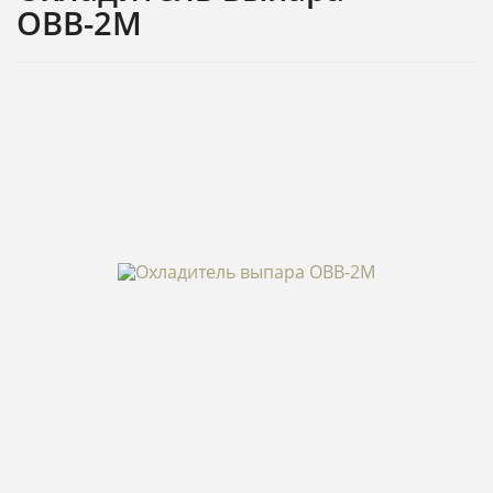
ОВВ-2М