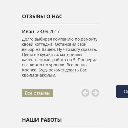
ОТЗЫВЫ О НАС
Иван
28.09.2017
Анастасия
0
в.м.
Долго выбирал компанию по ремонту
Выражаю огро
ично.
своей коттеджа. Остановил свой
вашей компан
е спасибо,
выбор на Вашей. Ну что могу сказать.
Сделали капи
обращение.
Цены не кусаются, материалы
площадью 150 
качественные, работа на 5. Проверил
высоте! Все б
все лично по уровню. Все ровно.
Ребята воспит
Крепко. Буду рекомендовать Вас
все убрали.
своим знакомым.
О
Все отзывы
НАШИ РАБОТЫ