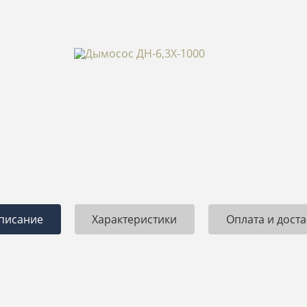
1.09.2017
Петр
13.07.2017
мную благодарность
Построили мне дом из газобетона 250
З
ии за отличную работу.
м2. Попал под акцию. На сткройку
к
тальный ремонт в доме
коробки ушло 60 дней. Коммуникации,
б
кв.м. Качество на
утепление и отделка фасада еще 30
Г
ыло выполнено в срок.
дней. Чистовая отделка 30 дней.
анные. После ремонта
Итого готовый дом под ключ был
построен и сдан мне всего за 120
дней. Очень быстро. При этом
качество на высоте. Спасибо!
писание
Характеристики
Оплата и доста