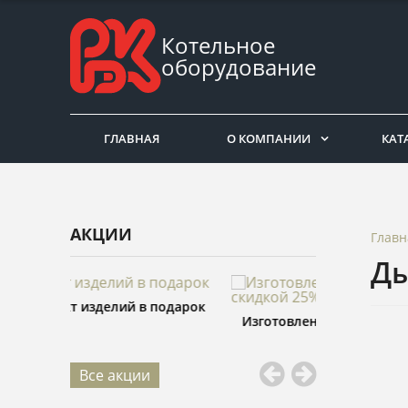
Котельное
оборудование
ГЛАВНАЯ
О КОМПАНИИ
КАТ
АКЦИИ
Главн
Ды
подарок
Изготовление изделий со скидкой
Распил пило
25%
Все акции