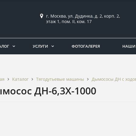
г. Москва, ул. Дудинка, д. 2, корп. 2,
этаж 1, пом. II, ком. 17
АЛОГ
УСЛУГИ
ФОТОГАЛЕРЕЯ
НАШИ 
Каталог
Тягодутьевые машины
Дымососы ДН c ходо
ая
мосос ДН-6,3Х-1000
3Д проект изделий в подарок
материалов со скидкой
30%