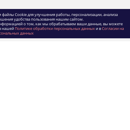
 файлы Cookie для улучшения работы, персонализации, анализа
ышения удобства пользования нашим сайтом.
нформацией о том, как мы обрабатываем ваши данные, вы можете
в нашей
Политике обработки персональных данных
и в
Согласии на
сональных данных
КОМПАНИЯ