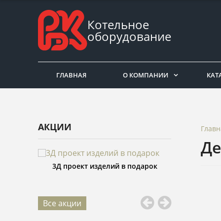
Котельное
оборудование
ГЛАВНАЯ
О КОМПАНИИ
КАТ
АКЦИИ
Главн
Де
лий в подарок
Изготовление изделий со скидкой
Распи
25%
Все акции