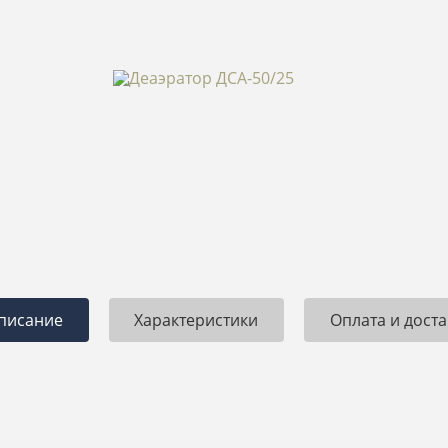
1.09.2017
Петр
13.07.2017
мную благодарность
Построили мне дом из газобетона 250
З
ии за отличную работу.
м2. Попал под акцию. На сткройку
к
тальный ремонт в доме
коробки ушло 60 дней. Коммуникации,
б
кв.м. Качество на
утепление и отделка фасада еще 30
Г
ыло выполнено в срок.
дней. Чистовая отделка 30 дней.
анные. После ремонта
Итого готовый дом под ключ был
построен и сдан мне всего за 120
дней. Очень быстро. При этом
качество на высоте. Спасибо!
писание
Характеристики
Оплата и доста