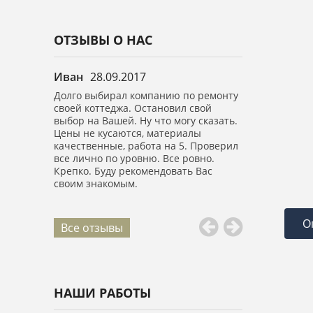
ОТЗЫВЫ О НАС
Иван
28.09.2017
Анастасия
0
в.м.
Долго выбирал компанию по ремонту
Выражаю огро
ично.
своей коттеджа. Остановил свой
вашей компан
е спасибо,
выбор на Вашей. Ну что могу сказать.
Сделали капи
обращение.
Цены не кусаются, материалы
площадью 150 
качественные, работа на 5. Проверил
высоте! Все б
все лично по уровню. Все ровно.
Ребята воспит
Крепко. Буду рекомендовать Вас
все убрали.
своим знакомым.
О
Все отзывы
НАШИ РАБОТЫ