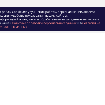
 файлы Cookie для улучшения работы, персонализации, анализа
ышения удобства пользования нашим сайтом.
нформацией о том, как мы обрабатываем ваши данные, вы можете
в нашей
Политике обработки персональных данных
и в
Согласии на
сональных данных
КОМПАНИЯ