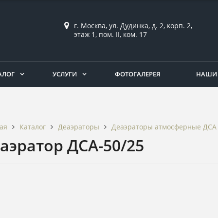
г. Москва, ул. Дудинка, д. 2, корп. 2,
этаж 1, пом. II, ком. 17
АЛОГ
УСЛУГИ
ФОТОГАЛЕРЕЯ
НАШИ 
Каталог
Деаэраторы
Деаэраторы атмосферные ДСА
ая
аэратор ДСА-50/25
3Д проект изделий в подар
л пиломатериалов со скидкой
30%