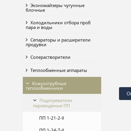
Экономайзеры чугунные
блочные
Холодильники отбора проб
пара и воды
Сепараторы и расширители
продувки
Солерастворители
Теплообменные аппараты
Кожухотрубные
теплообменники
О
Подогреватели
пароводяные ПП
ПП 1-21-2-II
ПП 1-24-7-II