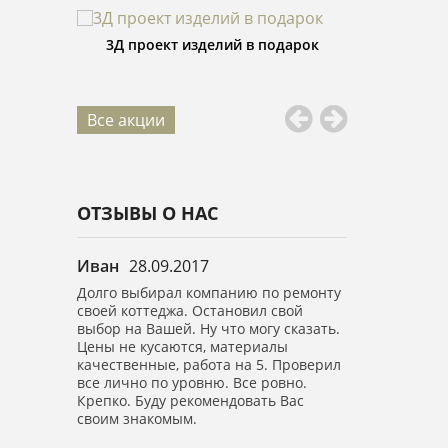
 в подарок
Изготовление изделий со скидкой
Распил п
25%
Все акции
ОТЗЫВЫ О НАС
Иван
28.09.2017
Анастасия
0
в.м.
Долго выбирал компанию по ремонту
Выражаю огро
ично.
своей коттеджа. Остановил свой
вашей компан
е спасибо,
выбор на Вашей. Ну что могу сказать.
Сделали капи
обращение.
Цены не кусаются, материалы
площадью 150 
качественные, работа на 5. Проверил
высоте! Все б
все лично по уровню. Все ровно.
Ребята воспит
Крепко. Буду рекомендовать Вас
все убрали.
своим знакомым.