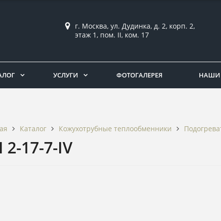
г. Москва, ул. Дудинка, д. 2, корп. 2,
этаж 1, пом. II, ком. 17
АЛОГ
УСЛУГИ
ФОТОГАЛЕРЕЯ
НАШИ 
Каталог
Кожухотрубные теплообменники
Подогрева
ая
 2-17-7-IV