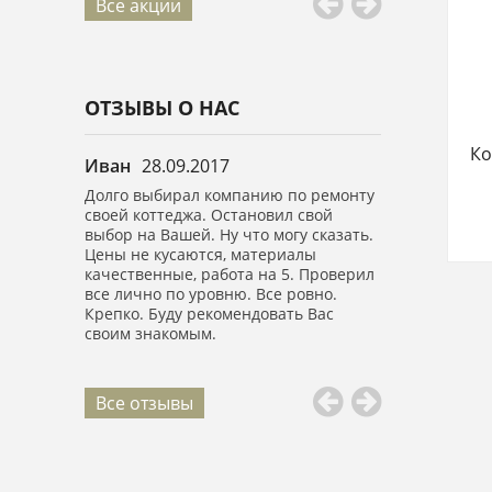
Все акции
ОТЗЫВЫ О НАС
Ко
Иван
28.09.2017
Анастасия
0
в.м.
Долго выбирал компанию по ремонту
Выражаю огро
ично.
своей коттеджа. Остановил свой
вашей компан
е спасибо,
выбор на Вашей. Ну что могу сказать.
Сделали капи
обращение.
Цены не кусаются, материалы
площадью 150 
качественные, работа на 5. Проверил
высоте! Все б
все лично по уровню. Все ровно.
Ребята воспит
Крепко. Буду рекомендовать Вас
все убрали.
своим знакомым.
Все отзывы