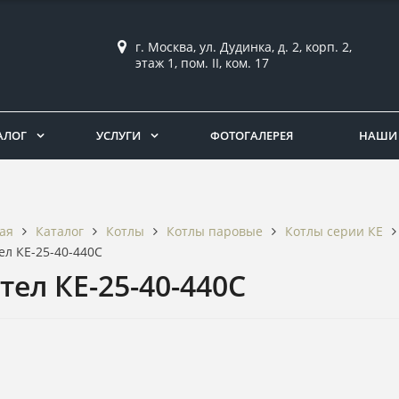
г. Москва, ул. Дудинка, д. 2, корп. 2,
этаж 1, пом. II, ком. 17
АЛОГ
УСЛУГИ
ФОТОГАЛЕРЕЯ
НАШИ 
Каталог
Котлы
Котлы паровые
Котлы серии КЕ
ая
ел КЕ-25-40-440С
тел КЕ-25-40-440С